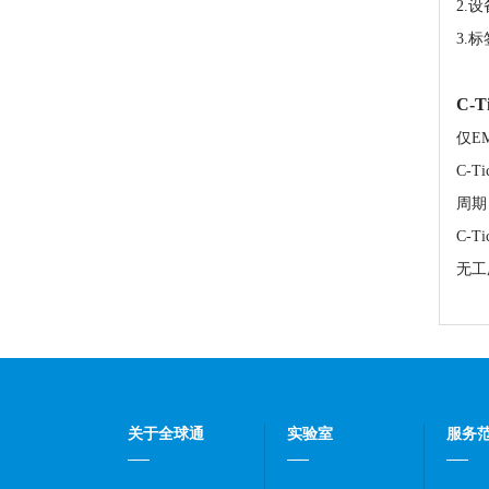
2.
3.标
C-
仅E
C-
周期
C-
无工
关于全球通
实验室
服务