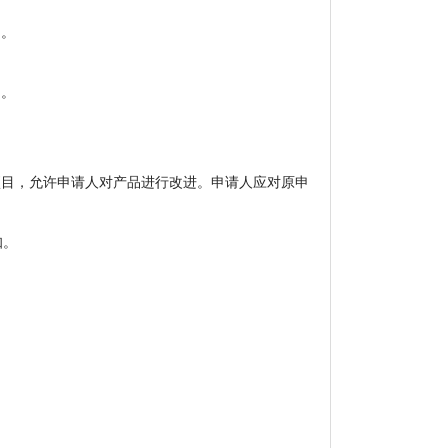
司。
用。
项目，允许申请人对产品进行改进。申请人应对原申
知。