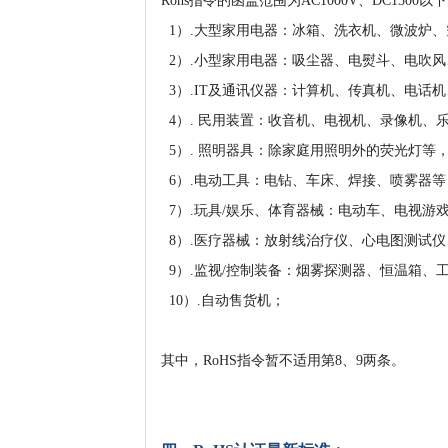
Rohs指令的函盖范围为AC1000V、DC15
1）.大型家用电器：冰箱、洗衣机、微波炉、
2）.小型家用电器：吸尘器、电熨斗、电吹
3）.IT及通讯仪器：计算机、传真机、电话
4）. 民用装置：收音机、电视机、录像机、
5）. 照明器具：除家庭用照明外的荧光灯等
6）.电动工具：电钻、车床、焊接、喷雾器
7）.玩具/娱乐、体育器械：电动车、电视游
8）.医疗器械：放射线治疗仪、心电图测试
9）.监视/控制装备：烟雾探测器、恒温箱、
10）.自动售货机；
其中，RoHS指令暂不适用第8、9两条。